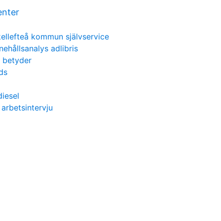
nter
kellefteå kommun självservice
nehållsanalys adlibris
l betyder
ds
iesel
 arbetsintervju