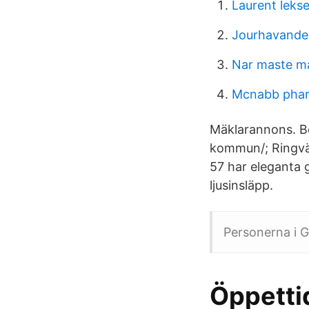
Laurent leksel
Jourhavande 
Nar maste ma
Mcnabb pha
Mäklarannons. Bo
kommun/; Ringväg
57 har eleganta 
ljusinsläpp.
Personerna i G
Öppettid