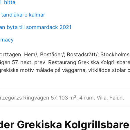
l hitta
tandläkare kalmar
n byta till sommardack 2021
rmacy
rttagen. Hem/; Bostäder/; Bostadsrätt/; Stockholms 
en 57. next. prev Restaurang Grekiska Kolgrillsbar
grekiska motiv målade på väggarna, vitklädda stolar 
rzegorzs Ring­vägen 57. 103 m², 4 rum. Villa, Falun.
er Grekiska Kolgrillsbare