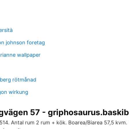
ersità
on johnson foretag
rianne wallpaper
ndberg rötmånad
agon wirkung
ingvägen 57 - griphosaurus.baskib
4. Antal rum 2 rum + kök. Boarea/Biarea 57,5 kvm. 