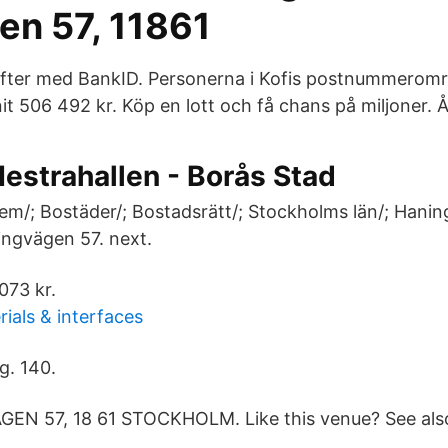
en 57, 11861
ifter med BankID. Personerna i Kofis postnummerom
t 506 492 kr. Köp en lott och få chans på miljoner. Å
estrahallen - Borås Stad
em/; Bostäder/; Bostadsrätt/; Stockholms län/; Hani
ingvägen 57. next.
073 kr.
ials & interfaces
g. 140.
EN 57, 18 61 STOCKHOLM. Like this venue? See also: