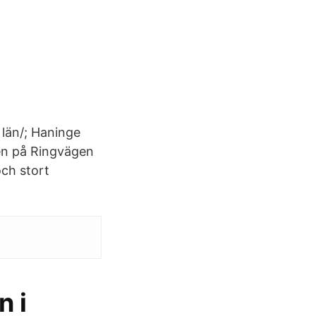
län/; Haninge
en på Ringvägen
och stort
n i