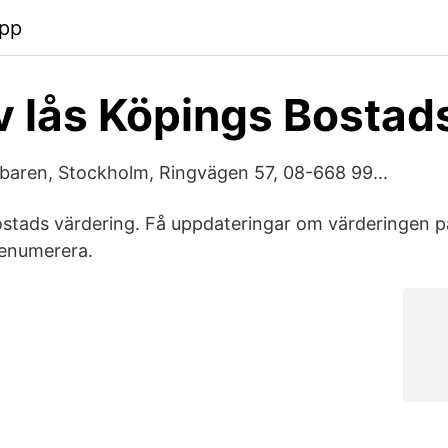
app
v lås Köpings Bostad
lsbaren, Stockholm, Ringvägen 57, 08-668 99...
stads värdering. Få uppdateringar om värderingen p
renumerera.