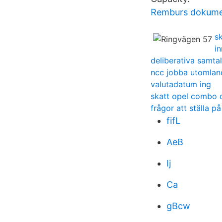
Remburs dokume
s
in
deliberativa samta
ncc jobba utomlan
valutadatum ing
skatt opel combo d
frågor att ställa på
fifL
AeB
Ij
Ca
gBcw