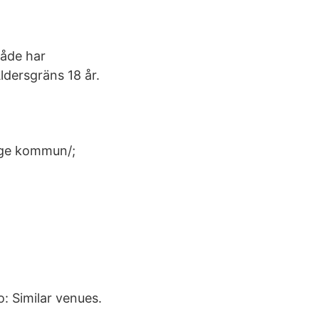
råde har
ldersgräns 18 år.
nge kommun/;
 Similar venues.