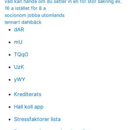
vad kan hända om du sätter in en för stor säkring ex.
16 a istället för 8 a
socionom jobba utomlands
lennart dahlbäck
dAR
mU
TQqO
UzK
yWY
Krediterats
Hall koll app
Stressfaktorer lista