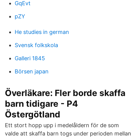
GqEvt
pZY
He studies in german
Svensk folkskola
Galleri 1845
Börsen japan
Överläkare: Fler borde skaffa
barn tidigare - P4
Östergötland
Ett stort hopp upp i medelåldern för de som
valde att skaffa barn togs under perioden mellan