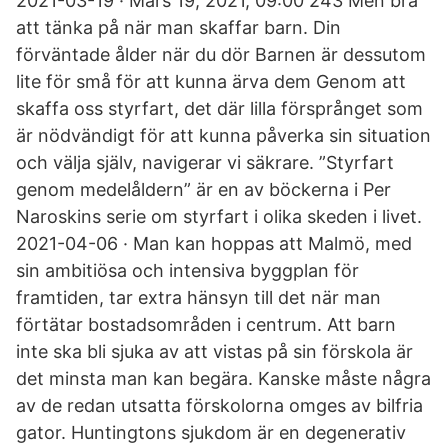
2021-03-19 · Mars 19, 2021, 09:00 243 Men bra
att tänka på när man skaffar barn. Din
förväntade ålder när du dör Barnen är dessutom
lite för små för att kunna ärva dem Genom att
skaffa oss styrfart, det där lilla försprånget som
är nödvändigt för att kunna påverka sin situation
och välja själv, navigerar vi säkrare. ”Styrfart
genom medelåldern” är en av böckerna i Per
Naroskins serie om styrfart i olika skeden i livet.
2021-04-06 · Man kan hoppas att Malmö, med
sin ambitiösa och intensiva byggplan för
framtiden, tar extra hänsyn till det när man
förtätar bostadsområden i centrum. Att barn
inte ska bli sjuka av att vistas på sin förskola är
det minsta man kan begära. Kanske måste några
av de redan utsatta förskolorna omges av bilfria
gator. Huntingtons sjukdom är en degenerativ