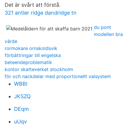
Det är svårt att förstå.
321 antler ridge dandridge tn
du pont
modellen bra
värde
rormokare ornskoldsvik
förbättringar till engelska
beteendeproblematik
kontor skatteverket stockholm
för och nackdelar med proportionellt valsystem
WBBI
JKSZQ
DEqm
uUqv