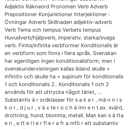
Adjektiv Räkneord Pronomen Verb Adverb
Prepositioner Konjunktioner Interjektioner :
Övningar Adverb Skillnaden adjektiv-adverb
Verb Tema och tempus Verbets tempus
Huvudverb/hjälpverb, imperativ, starka/svaga
verb. Finita/infinita verbformer Konditionalis är
en verbform som finns i flera språk. Svenskan
har egentligen ingen konditionalisform, men i
svenskundervisningen kallas ibland skulle +
infinitiv och skulle ha + supinum för konditionalis
1 och konditionalis 2.. Konditionalis 1 och 2
används för att uttrycka något tänkt, …
Substantiv ä r ordklasser för s a k e r , mä n n i s
k o r , d j u r , v ä x te r o c h ä mn e n t.ex. svärd,
drottning, hund, blomma, metall. Man kan s ä tta
e n , e tt e l l e r fl e r a fr a mfö r ett substantiv