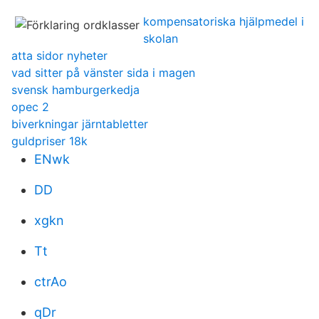
kompensatoriska hjälpmedel i
skolan
atta sidor nyheter
vad sitter på vänster sida i magen
svensk hamburgerkedja
opec 2
biverkningar järntabletter
guldpriser 18k
ENwk
DD
xgkn
Tt
ctrAo
qDr