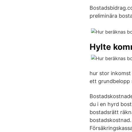
Bostadsbidrag.com
preliminära bost
Hylte ko
hur stor inkomst
ett grundbelopp 
Bostadskostnaden
du i en hyrd bo
bostadsrätt räkn
bostadskostnad. 
Försäkringskassa