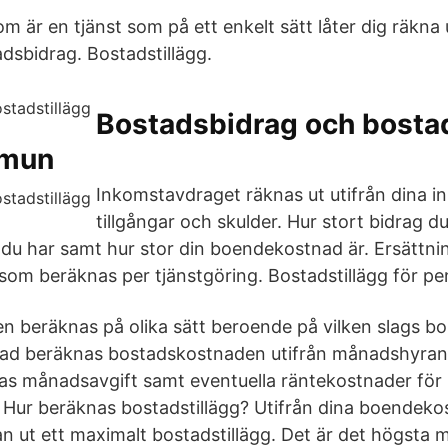
 är en tjänst som på ett enkelt sätt låter dig räkna u
adsbidrag. Bostadstillägg.
Bostadsbidrag och bostad
mmun
Inkomstavdraget räknas ut utifrån dina i
tillgångar och skulder. Hur stort bidrag d
 du har samt hur stor din boendekostnad är. Ersättni
som beräknas per tjänstgöring. Bostadstillägg för pe
 beräknas på olika sätt beroende på vilken slags bo
stad beräknas bostadskostnaden utifrån månadshyran
as månadsavgift samt eventuella räntekostnader för
Hur beräknas bostadstillägg? Utifrån dina boendeko
n ut ett maximalt bostadstillägg. Det är det högsta m