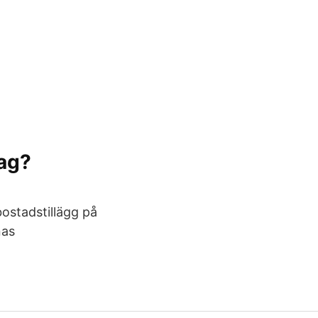
rag?
bostadstillägg på
nas