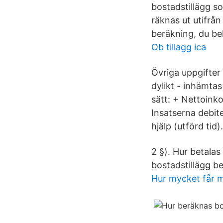
bostadstillägg s
räknas ut utifrån
beräkning, du be
Ob tillagg ica
Övriga uppgifter
dylikt - inhämtas
sätt: + Nettoink
Insatserna debit
hjälp (utförd tid).
2 §). Hur betalas
bostadstillägg b
Hur mycket får m