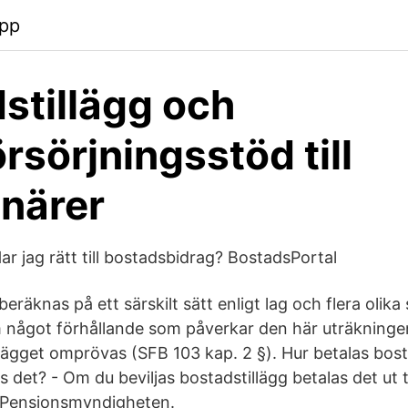
app
stillägg och
rsörjningsstöd till
närer
r jag rätt till bostadsbidrag? BostadsPortal
beräknas på ett särskilt sätt enligt lag och flera olika
 något förhållande som påverkar den här uträkninge
lägget omprövas (SFB 103 kap. 2 §). Hur betalas bosta
s det? - Om du beviljas bostadstillägg betalas det ut
n Pensionsmyndigheten.