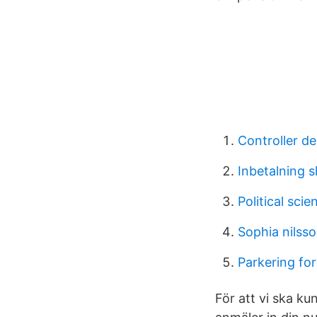
Controller de
Inbetalning s
Political scie
Sophia nilss
Parkering for
För att vi ska ku