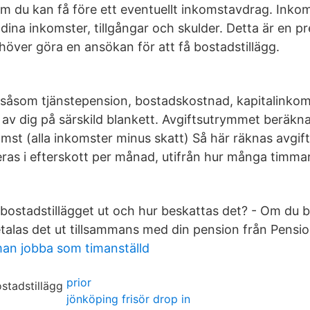
om du kan få före ett eventuellt inkomstavdrag. Ink
 dina inkomster, tillgångar och skulder. Detta är en pr
höver göra en ansökan för att få bostadstillägg.
 såsom tjänstepension, bostadskostnad, kapitalinkom
 av dig på särskild blankett. Avgiftsutrymmet beräkn
omst (alla inkomster minus skatt) Så här räknas avgif
eras i efterskott per månad, utifrån hur många timmar
 bostadstillägget ut och hur beskattas det? - Om du b
etalas det ut tillsammans med din pension från Pens
an jobba som timanställd
prior
jönköping frisör drop in