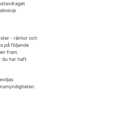
omstavdraget
eliminär
ster - räntor och
as på följande
ten fram.
 du har haft
eviljas
ionsmyndigheten.