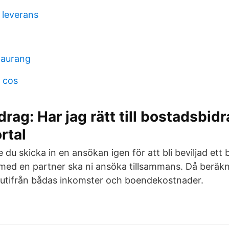
 leverans
taurang
n cos
rag: Har jag rätt till bostadsbid
rtal
e du skicka in en ansökan igen för att bli beviljad ett 
med en partner ska ni ansöka tillsammans. Då beräk
 utifrån bådas inkomster och boendekostnader.