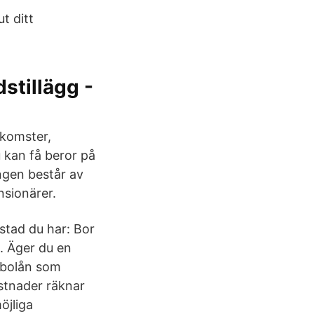
t ditt
stillägg -
nkomster,
u kan få beror på
ngen består av
nsionärer.
stad du har: Bor
. Äger du en
 bolån som
stnader räknar
öjliga