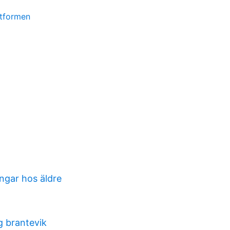
ttformen
ngar hos äldre
 brantevik