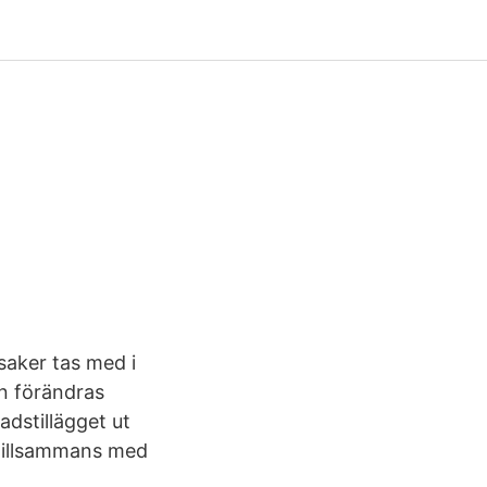
 saker tas med i
n förändras
dstillägget ut
 tillsammans med