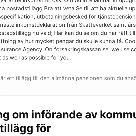
uvarande inkomst till oss. Om du inte lämnar in uppgi
 bostadstillägg Bra att veta Se till att ha aktuella upp
esspecifikation, utbetalningsbesked för tjänstepensio
enaste inkomstdeklaration från Skatteverket samt år
tadstillägg nu vald; Här kan du se om du har rätt till
ttning av hur mycket pengar du skulle kunna få. Coo
nsurance Agency. On forsakringskassan.se, we use c
as well as possible for you.
 är ett tillägg till den allmänna pensionen som du ans
.
ng om införande av komm
illägg för