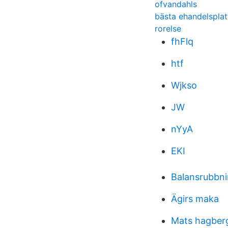
ofvandahls
bästa ehandelspla
rorelse
fhFlq
htf
Wjkso
JW
nYyA
EKI
Balansrubbni
Ägirs maka
Mats hagberg