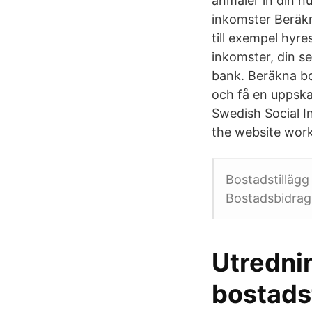
anmäler in din n
inkomster Beräkna
till exempel hyr
inkomster, din s
bank. Beräkna bos
och få en uppska
Swedish Social I
the website work 
Bostadstillägg
Bostadsbidrag
Utredni
bostadst