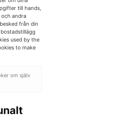
fter om dina
gifter till hands,
n och andra
sbesked från din
 bostadstillägg
kies used by the
ookies to make
öker om själv
unalt