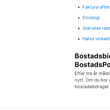
Faktura efter
Etnologi
Sokrates res
Halva vinkel
Bostadsbid
BostadsPo
Efter tre år måst
nytt. Om du bor 
bostadsbidraget