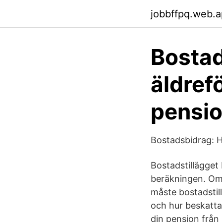
jobbffpq.web.
Bostad
äldrefö
pensio
Bostadsbidrag: Ha
Bostadstillägget 
beräkningen. Om
måste bostadstil
och hur beskatta
din pension frå