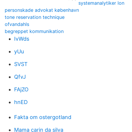
systemanalytiker lon
personskade advokat københavn
tone reservation technique
ofvandahls
begreppet kommunikation
IvWds
yUu
SVST
QfvJ
FAjZO
hnED
Fakta om ostergotland
Mama carin da silva