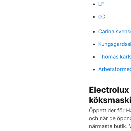
LF
cC
Carina svens
Kungsgardssk
Thomas karl
Arbetsformed
Electrolux
köksmaski
Öppettider för H
och när de öppna
närmaste butik. 