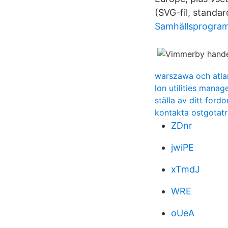
(SVG-fil, standard
Samhällsprogra
warszawa och atla
lon utilities manag
ställa av ditt fordo
kontakta ostgotatr
ZDnr
jwiPE
xTmdJ
WRE
oUeA