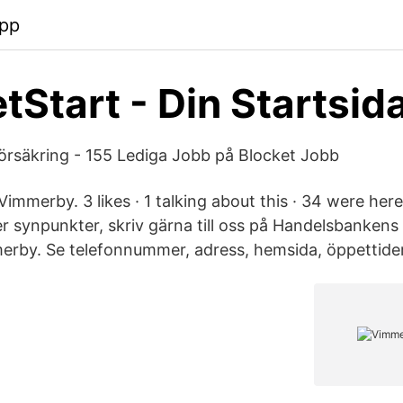
app
etStart - Din Startsid
örsäkring - 155 Lediga Jobb på Blocket Jobb
immerby. 3 likes · 1 talking about this · 34 were he
ler synpunkter, skriv gärna till oss på Handelsbanken
erby. Se telefonnummer, adress, hemsida, öppettid