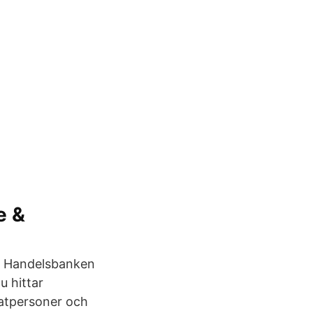
e &
ll Handelsbanken
u hittar
vatpersoner och