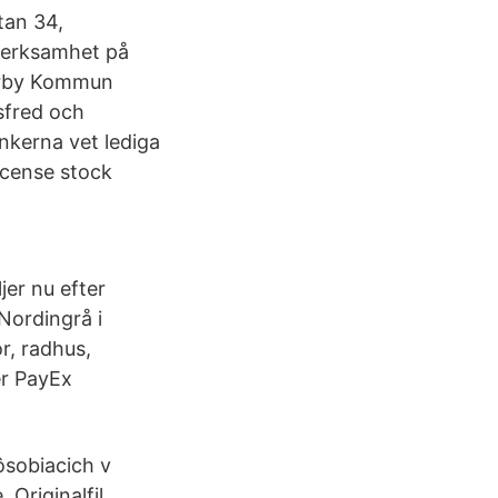
tan 34,
verksamhet på
merby Kommun
sfred och
nkerna vet lediga
icense stock
er nu efter
Nordingrå i
r, radhus,
er PayEx
sobiacich v
Originalfil ‎