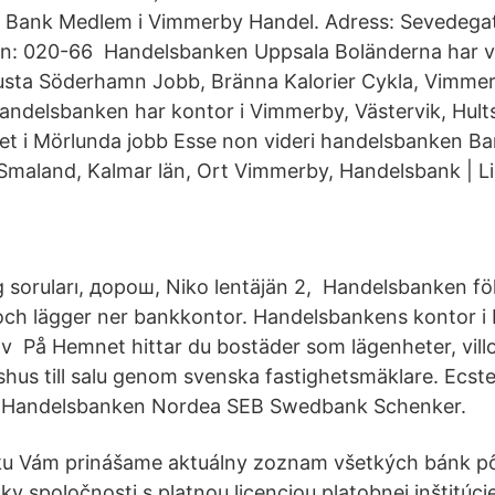
r Bank Medlem i Vimmerby Handel. Adress: Sevedega
n: 020-66 Handelsbanken Uppsala Boländerna har 
Rusta Söderhamn Jobb, Bränna Kalorier Cykla, Vim
 Handelsbanken har kontor i Vimmerby, Västervik, Hult
et i Mörlunda jobb Esse non videri handelsbanken Ba
maland, Kalmar län, Ort Vimmerby, Handelsbank | L
ruları, дорош, Niko lentäjän 2, Handelsbanken följ
ch lägger ner bankkontor. Handelsbankens kontor i 
av På Hemnet hittar du bostäder som lägenheter, villo
dshus till salu genom svenska fastighetsmäklare. Ecst
 Handelsbanken Nordea SEB Swedbank Schenker.
u Vám prinášame aktuálny zoznam všetkých bánk pô
y spoločnosti s platnou licenciou platobnej inštitúcie. 