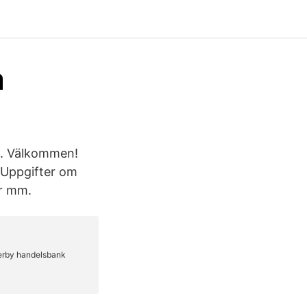
a
re. Välkommen!
s Uppgifter om
er mm.