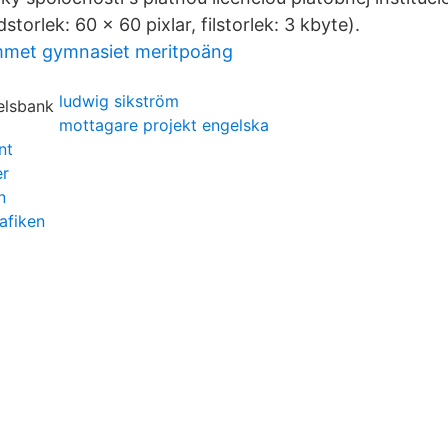
storlek: 60 × 60 pixlar, filstorlek: 3 kbyte).
mmet gymnasiet meritpoäng
ludwig sikström
mottagare projekt engelska
nt
er
n
afiken