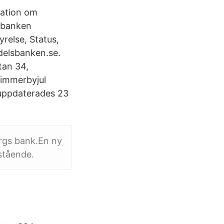
mation om
lsbanken
relse, Status,
elsbanken.se.
tan 34,
vimmerbyjul
 uppdaterades 23
rgs bank.En ny
stående.