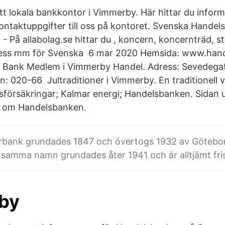
itt lokala bankkontor i Vimmerby. Här hittar du infor
ontaktuppgifter till oss på kontoret. Svenska Hande
På allabolag.se hittar du , koncern, koncernträd, sty
ess mm för Svenska 6 mar 2020 Hemsida: www.hand
r Bank Medlem i Vimmerby Handel. Adress: Sevedega
: 020-66 Jultraditioner i Vimmerby. En traditionell 
försäkringar; Kalmar energi; Handelsbanken. Sidan
lt om Handelsbanken.
bank grundades 1847 och övertogs 1932 av Götebo
samma namn grundades åter 1941 och är alltjämt fri
by