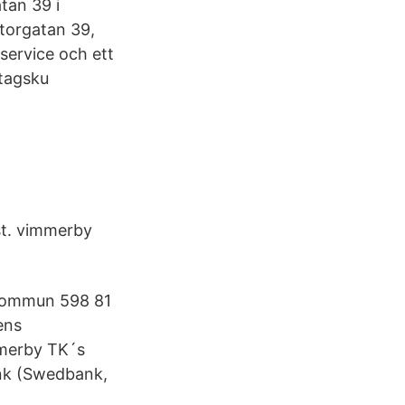
tan 39 i
torgatan 39,
 service och ett
etagsku
t. vimmerby
.
 kommun 598 81
ens
mmerby TK´s
ank (Swedbank,