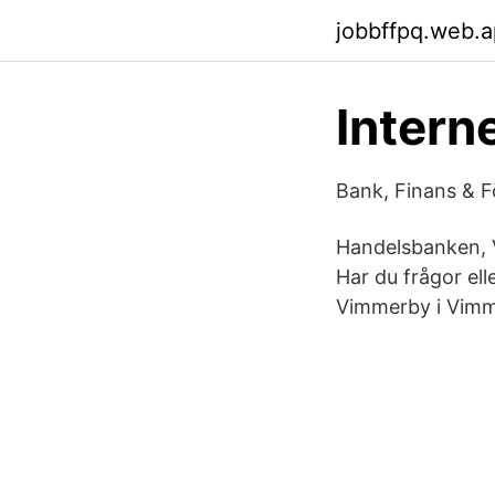
jobbffpq.web.
Intern
Bank, Finans & F
Handelsbanken, V
Har du frågor el
Vimmerby i Vimm