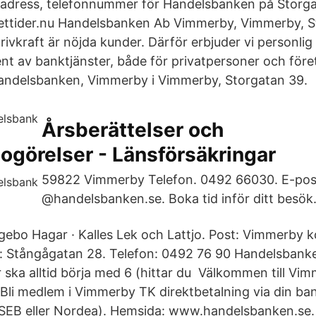
, adress, telefonnummer för Handelsbanken på Storga
ttider.nu Handelsbanken Ab Vimmerby, Vimmerby, S
rivkraft är nöjda kunder. Därför erbjuder vi personlig
nt av banktjänster, både för privatpersoner och för
Handelsbanken, Vimmerby i Vimmerby, Storgatan 39.
Årsberättelser och
ogörelser - Länsförsäkringar
59822 Vimmerby Telefon. 0492 66030. E-pos
@handelsbanken.se. Boka tid inför ditt besök
gebo Hagar · Kalles Lek och Lattjo. Post: Vimmerby
 Stångågatan 28. Telefon: 0492 76 90 Handelsbank
ska alltid börja med 6 (hittar du Välkommen till Vi
li medlem i Vimmerby TK direktbetalning via din b
SEB eller Nordea). Hemsida: www.handelsbanken.se.