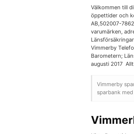
Välkommen till d
öppettider och k
AB,502007-7862 - 
varumärken, adr
Länsförsäkringa
Vimmerby Telefon
Barometern; Läns
augusti 2017 Al
Vimmerby spar
sparbank med 
Vimmer