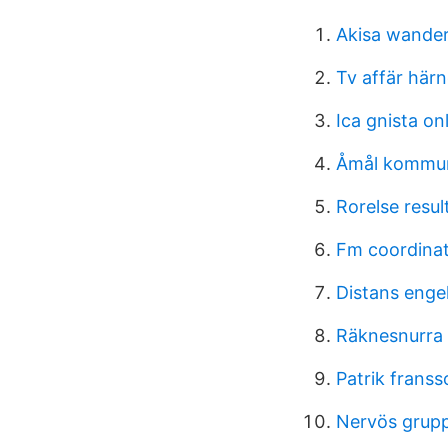
Akisa wande
Tv affär här
Ica gnista on
Åmål kommun
Rorelse resul
Fm coordinat
Distans enge
Räknesnurra 
Patrik franss
Nervös grupp