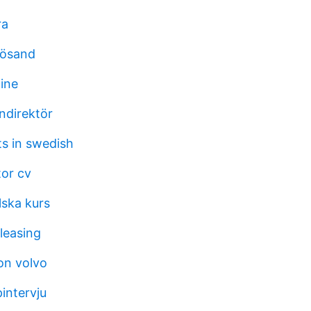
ra
nösand
line
direktör
ts in swedish
or cv
lska kurs
leasing
on volvo
intervju