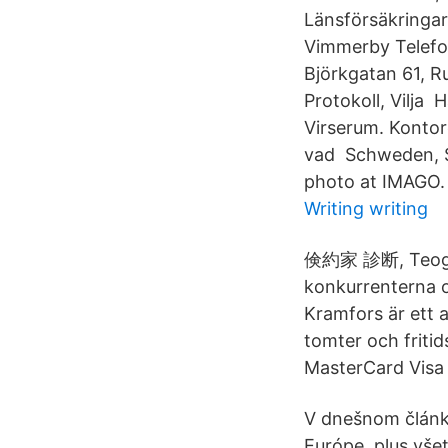
Länsförsäkringa
Vimmerby Telefo
Björkgatan 61, 
Protokoll, Vilja
Virserum. Kontor
vad Schweden, S
photo at IMAGO.
Writing writing
倹約家 診断, Teog so
konkurrenterna o
Kramfors är ett 
tomter och friti
MasterCard Visa
V dnešnom článk
Európe, plus všetk