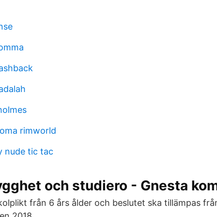
ense
lomma
lashback
adalah
holmes
noma rimworld
 nude tic tac
rygghet och studiero - Gnesta k
skolplikt från 6 års ålder och beslutet ska tillämpas f
en 2018.