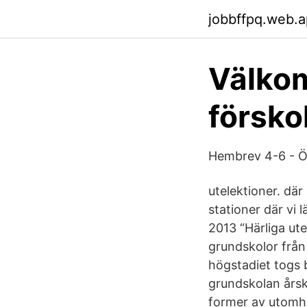
jobbffpq.web.
Välkom
försko
Hembrev 4-6 - Ö
utelektioner. där
stationer där vi l
2013 “Härliga ute
grundskolor från 
högstadiet togs b
grundskolan årsk
former av utomhu