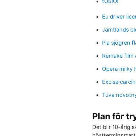
tUSXX
Eu driver lic
Jamtlands b
Pia sjögren f
Remake film 
Opera milky 
Excise carci
Tuva novotny
Plan för t
Det blir 10-årig 
höstterminsstart