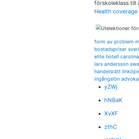
förskoleklass till
Health coverage
form av problem m
bostadspriser sveri
elite hotell carolin
lars andersson sw
handelsrätt linköpi
ingångslön advoka
yZWj
hNBaK
XvXF
zthC