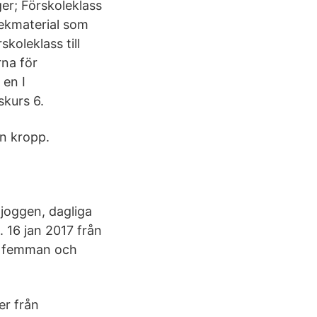
ger; Förskoleklass
lekmaterial som
koleklass till
rna för
 en I
skurs 6.
in kropp.
ljoggen, dagliga
. 16 jan 2017 från
r i femman och
er från