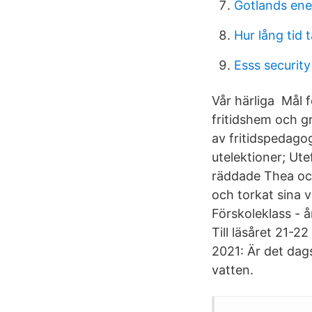
Gotlands ene
Hur lång tid
Esss security
Vår härliga Mål f
fritidshem och gr
av fritidspedago
utelektioner; Ut
räddade Thea och 
och torkat sina 
Förskoleklass - å
Till läsåret 21-2
2021: Är det dags
vatten.