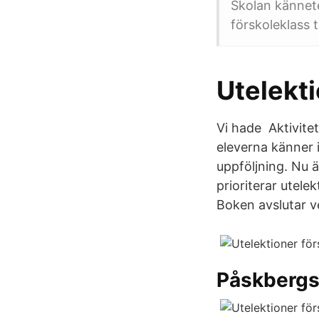
Skolan kännete
förskoleklass ti
Utelekt
Vi hade Aktivitet
eleverna känner 
uppföljning. Nu är
prioriterar utele
Boken avslutar v
Påskberg