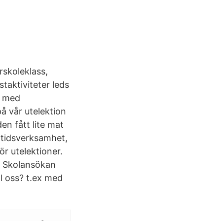
rskoleklass,
taktiviteter leds
6 med
å vår utelektion
en fått lite mat
itidsverksamhet,
ör utelektioner.
8. Skolansökan
ll oss? t.ex med