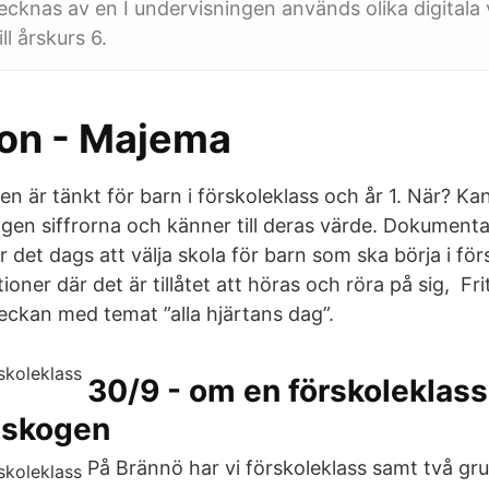
cknas av en I undervisningen används olika digitala 
ll årskurs 6.
ion - Majema
en är tänkt för barn i förskoleklass och år 1. När? Ka
igen siffrorna och känner till deras värde. Dokument
 det dags att välja skola för barn som ska börja i försk
ktioner där det är tillåtet att höras och röra på sig, F
eckan med temat ”alla hjärtans dag”.
30/9 - om en förskoleklassl
sskogen
På Brännö har vi förskoleklass samt två gr