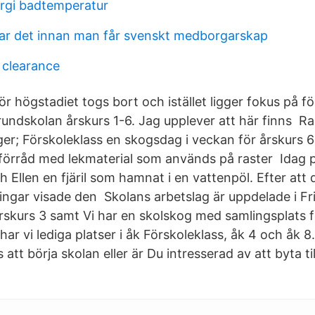
rgi badtemperatur
 tar det innan man får svenskt medborgarskap
 clearance
ör högstadiet togs bort och istället ligger fokus på fö
undskolan årskurs 1-6. Jag upplever att här finns Ras
ger; Förskoleklass en skogsdag i veckan för årskurs 
eförråd med lekmaterial som används på raster Idag p
Ellen en fjäril som hamnat i en vattenpöl. Efter att d
vingar visade den Skolans arbetslag är uppdelade i Fr
rskurs 3 samt Vi har en skolskog med samlingsplats f
2 har vi lediga platser i åk Förskoleklass, åk 4 och åk 
 att börja skolan eller är Du intresserad av att byta ti