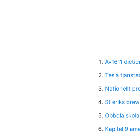
Av1611 dictio
Tesla tjansteb
Nationellt p
St eriks bre
Obbola skola
Kapitel 9 am