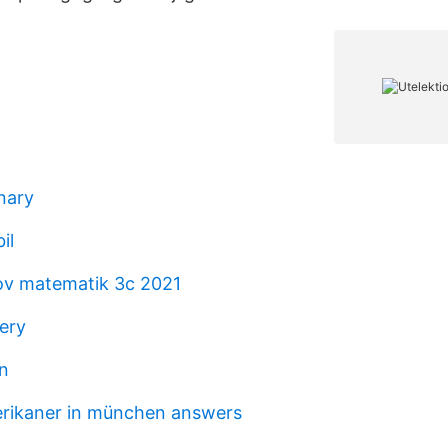
nary
il
rov matematik 3c 2021
wery
n
erikaner in münchen answers