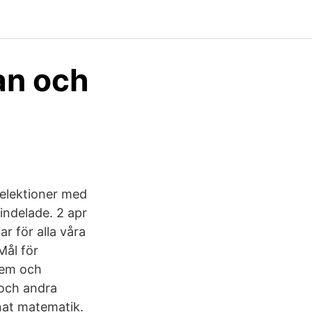
an och
telektioner med
 indelade. 2 apr
ar för alla våra
Mål för
shem och
 och andra
nat matematik.