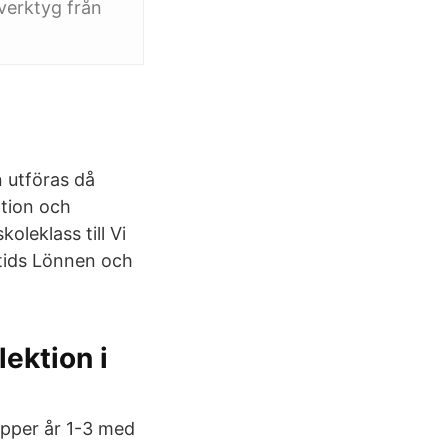
verktyg från
n utföras då
ation och
oleklass till Vi
ritids Lönnen och
ektion i
upper år 1-3 med