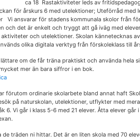
ca 18 Rastaktiviteter leds av fritidspedago
ckan för årskurs 6 med utelektioner; Uteförråd med 
r Vi ansvarar för stadens kommunala skolor från förs
len och det är enkelt och tryggt att gå iväg med eleve
 aktiviteter och utelektioner. Skolan kännetecknas av
vänds olika digitala verktyg från förskoleklass till år
t lättare om de får träna praktiskt och använda hela s
mycket mer än bara siffror i en bok.
ica
ar förutom ordinarie skolarbete bland annat haft Sko
besök på naturskolan, utelektioner, utflykter med mera
l åk 6. Vi går i klass 5-6 med 21 elever. Åtta elever gå
sexan.
a de träden ni hittar. Det är en liten skola med 70 elev