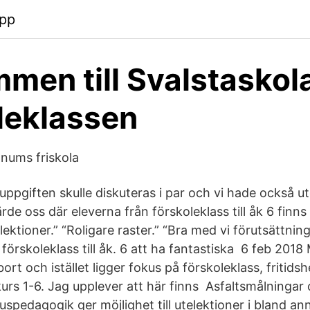
app
men till Svalstaskol
leklassen
nums friskola
 uppgiften skulle diskuteras i par och vi hade också u
ärde oss där eleverna från förskoleklass till åk 6 finns
lektioner.” “Roligare raster.” “Bra med vi förutsättning
förskoleklass till åk. 6 att ha fantastiska 6 feb 2018 
ort och istället ligger fokus på förskoleklass, fritid
urs 1-6. Jag upplever att här finns Asfaltsmålningar
spedagogik ger möjlighet till utelektioner i bland an