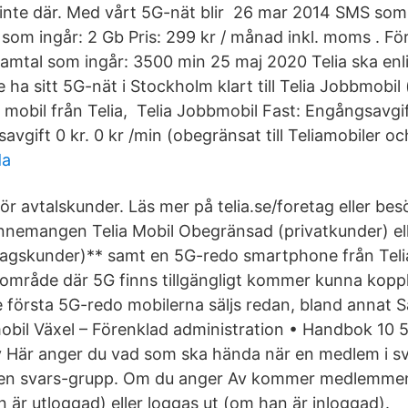
 inte där. Med vårt 5G-nät blir 26 mar 2014 SMS som 
som ingår: 2 Gb Pris: 299 kr / månad inkl. moms . För
amtal som ingår: 3500 min 25 maj 2020 Telia ska enli
ha sitt 5G-nät i Stockholm klart till Telia Jobbmobil
mobil från Telia, Telia Jobbmobil Fast: Engångsavgif
vgift 0 kr. 0 kr /min (obegränsat till Teliamobiler oc
da
 för avtalskund­er. Läs mer på telia.se/foretag eller b
emangen Telia Mobil Obegränsad (privatkunder) ell
tagskunder)** samt en 5G-redo smartphone från Teli
tt område där 5G finns tillgängligt kommer kunna kopp
e första 5G-redo mobilerna säljs redan, bland annat
obil Växel – Förenklad administration • Handbok 10 5
 Här anger du vad som ska hända när en medlem i sv
 egen svars-grupp. Om du anger Av kommer medlemmen
 är utloggad) eller loggas ut (om han är inloggad).