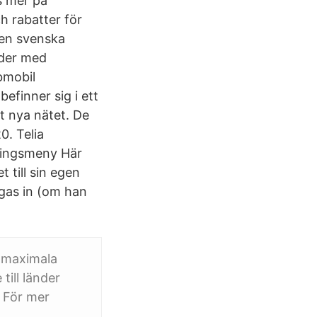
s mer på
ch rabatter för
en svenska
nder med
bmobil
finner sig i ett
t nya nätet. De
0. Telia
ningsmeny Här
till sin egen
gas in (om han
 maximala
ill länder
. För mer