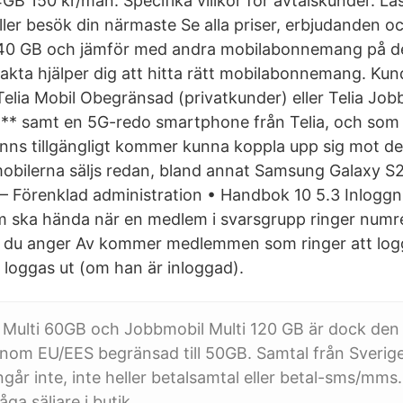
B 150 kr/mån. Specifika villkor för avtalskund­er. Lä
eller besök din närmaste Se alla priser, erbjudanden o
 40 GB och jämför med andra mobilabonnemang på d
akta hjälper dig att hitta rätt mobilabonnemang. Ku
ia Mobil Obegränsad (privatkunder) eller Telia Job
** samt en 5G-redo smartphone från Telia, och som be
nns tillgängligt kommer kunna koppla upp sig mot de
obilerna säljs redan, bland annat Samsung Galaxy S2
– Förenklad administration • Handbok 10 5.3 Inlogg
 ska hända när en medlem i svarsgrupp ringer numret 
 du anger Av kommer medlemmen som ringer att log
r loggas ut (om han är inloggad).
 Multi 60GB och Jobbmobil Multi 120 GB är dock den
om EU/EES begränsad till 50GB. Samtal från Sverige t
går inte, inte heller betalsamtal eller betal-sms/mms
åga säljare i butik.