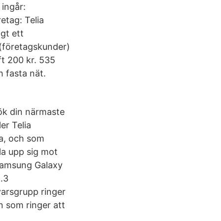
ingår:
etag: Telia
gt ett
 (företagskunder)
t 200 kr. 535
h fasta nät.
esök din närmaste
er Telia
a, och som
la upp sig mot
 Samsung Galaxy
.3
arsgrupp ringer
 som ringer att