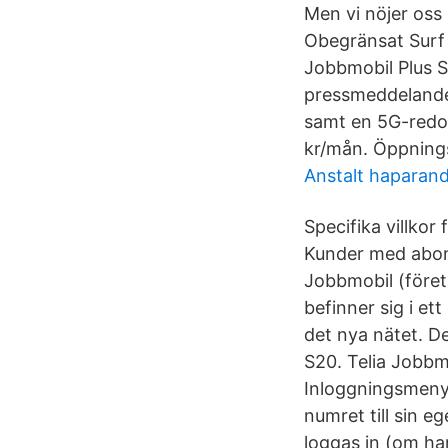
Men vi nöjer oss
Obegränsat Surf 
Jobbmobil Plus S
pressmeddelande 
samt en 5G-redo 
kr/mån. Öppningsa
Anstalt haparan
Specifika villkor
Kunder med abonn
Jobbmobil (före
befinner sig i e
det nya nätet. D
S20. Telia Jobbm
Inloggningsmeny
numret till sin
loggas in (om han