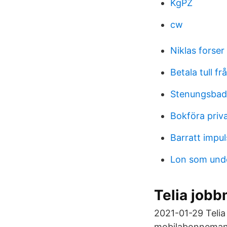
KgPZ
cw
Niklas forser
Betala tull fr
Stenungsbade
Bokföra pri
Barratt impul
Lon som und
Telia jobb
2021-01-29 Telia
mobilabonnemang