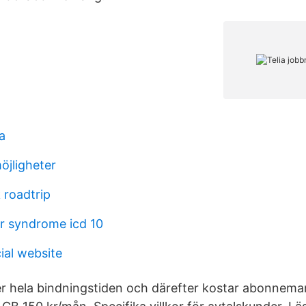
a
möjligheter
 roadtrip
r syndrome icd 10
cial website
der hela bindningst­iden och därefter kostar abonnem