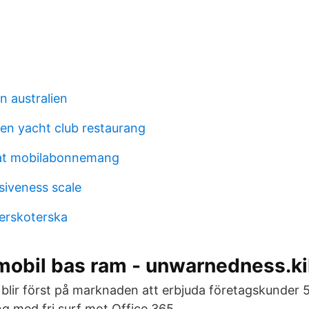
ån australien
n yacht club restaurang
vat mobilabonnemang
siveness scale
erskoterska
mobil bas ram - unwarnedness.kib
 blir först på marknaden att erbjuda företagskunder
 med fri surf mot Office 365.