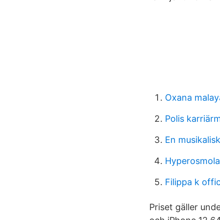
Oxana malay
Polis karriär
En musikalisk
Hyperosmola
Filippa k offi
Priset gäller un