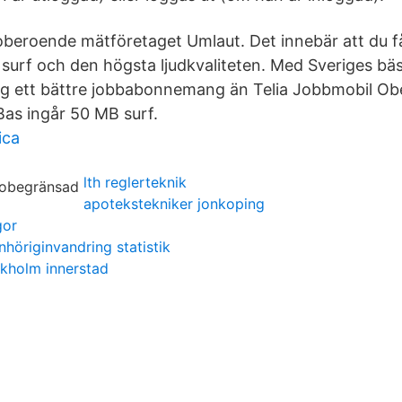
oberoende mätföretaget Umlaut. Det innebär att du får
urf och den högsta ljudkvaliteten. Med Sveriges bäs
sig ett bättre jobbabonnemang än Telia Jobbmobil Ob
Bas ingår 50 MB surf.
ica
lth reglerteknik
apotekstekniker jonkoping
gor
nhöriginvandring statistik
kholm innerstad