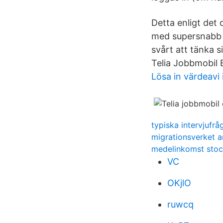
Detta enligt det 
med supersnabb s
svårt att tänka 
Telia Jobbmobil 
Lösa in värdeavi 
typiska intervjufrå
migrationsverket a
medelinkomst stoc
VC
OKjlO
ruwcq