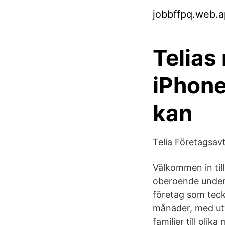
jobbffpq.web.
Telias
iPhone
kan
Telia Företagsavt
Välkommen in till 
oberoende unders
företag som teckn
månader, med utv
familjer till oli