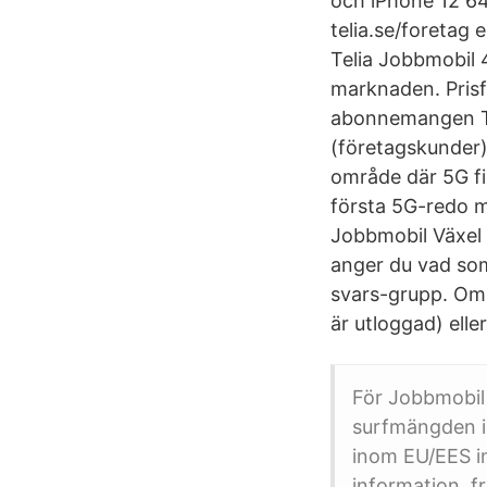
och iPhone 12 64G
telia.se/foretag 
Telia Jobbmobil
marknaden. Prisf
abonnemangen Tel
(företagskunder)
område där 5G fi
första 5G-redo m
Jobbmobil Växel 
anger du vad som
svars-grupp. Om
är utloggad) elle
För Jobbmobil
surfmängden in
inom EU/EES in
information, fr