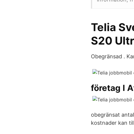
Telia Sv
S20 Ult
Obegränsad . Ka
företag I A
obegränsat antal
kostnader kan t