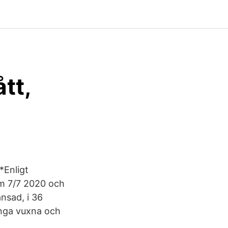
tt,
*Enligt
 m 7/7 2020 och
änsad, i 36
unga vuxna och