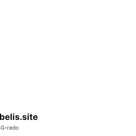
elis.site
 5G-redo