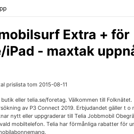
app
 mobilsurf Extra + för
/iPad - maxtak uppnå
al prislista tom 2015-08-11
butik eller telia.se/foretag. Välkommen till Folknätet. 
ökni­ng av P3 Connect 2019. Erbjudande­t gäller t o
ar nytt eller uppgradera­r till Telia Jobbmobil Obegr
ald mobiltelef­on. Telia har förmånliga rabatter för 
ka mobilabonnemang.